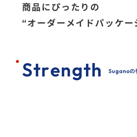
商品にぴったりの
“オーダーメイドパッケー
S
t
r
e
n
g
t
h
Sugano