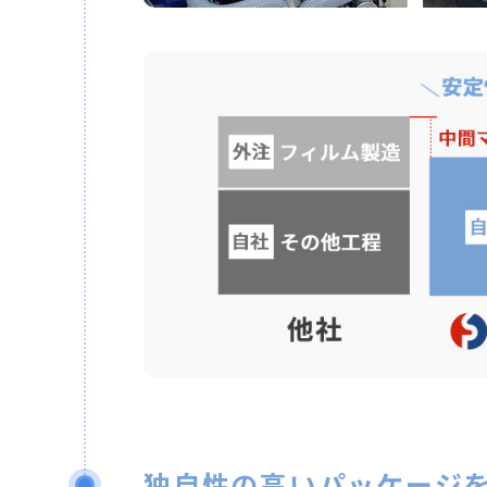
独⾃性の⾼いパッケージ