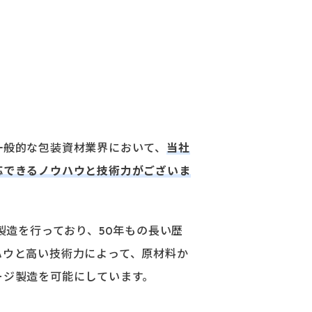
⼀般的な包装資材業界において、
当社
応できるノウハウと技術⼒がございま
の製造を⾏っており、
50年
もの⻑い歴
ハウと⾼い技術⼒によって、原材料か
ージ製造を可能にしています。