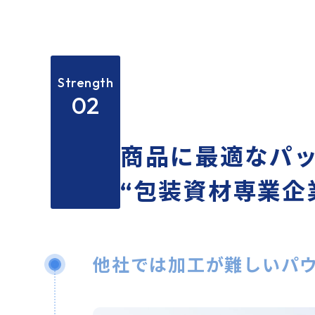
Strength
02
商品に最適なパ
“包装資材専業企
他社では加⼯が難しいパ