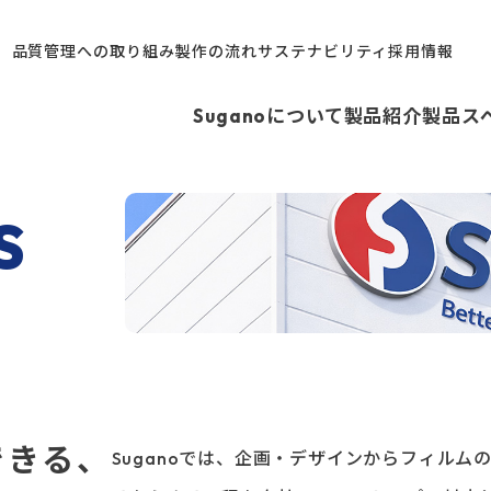
パッケージデザイン・製作
品質管理への取り組み
製作の流れ
サステナビリティ
採用情報
スパウトパウチ
プロテインの
Suganoについて
製品紹介
製品ス
パッケージデザイン・製作
袋
ス
s
四柱袋
ペットフードの
張り袋
（自
）
ィル
パッケージデザイン・製作
できる、
Suganoでは、企画・デザインからフィル