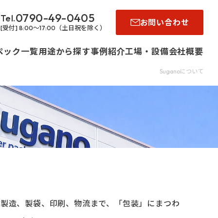
パッケージデザイン・製作
0790-49-0405
お問い合わせ
レトルト食品
[受付] 8:00～17:00（土日祝を除く）
パウチ
食品の
ペック一覧
用途から探す
事例紹介
工場・設備
会社概要
パッケージデザイン・製作
Suganoについて
リット品
レンジ
その他商品の
動包装用フ
パウチ
ム）
パッケージデザイン・製作
ムの製造、製袋、印刷、物流まで、「包装」にまつわ