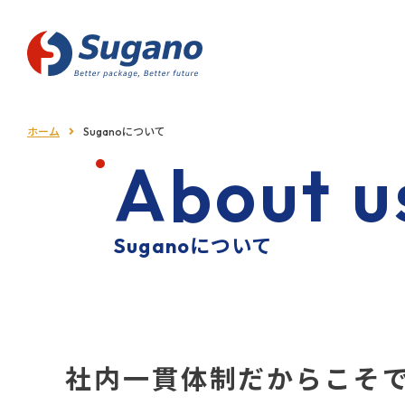
パッケージデザイン・製作
ボックスパウチ
入浴剤の
パッケージデザイン・製作
ホーム
Suganoについて
合掌
A
b
o
u
t
u
三⽅
お菓子の
（背
シール袋
・GZ
パッケージデザイン・製作
Suganoについて
社内⼀貫体制だからこそ