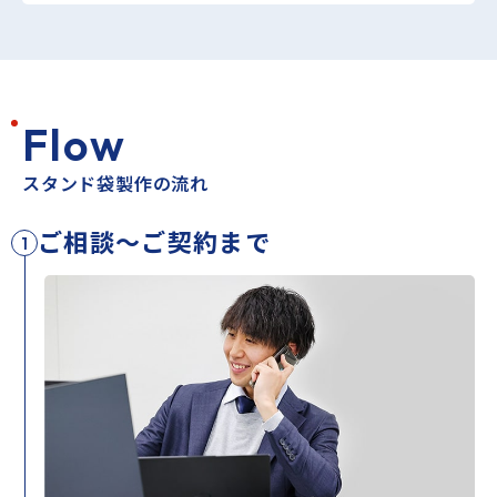
F
l
o
w
スタンド袋製作の流れ
ご相談～ご契約まで
1