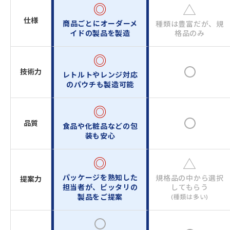
◎
△
仕様
商品ごとにオーダーメ
種類は豊富だが、規
イド
の製品を製造
格品のみ
◎
技術力
レトルトやレンジ対応
のパウチも製造可能
◎
品質
食品や化粧品などの包
装も安心
◎
△
パッケージを熟知した
規格品の中から選択
提案力
担当者が、
ピッタリの
してもらう
製品をご提案
(種類は多い)