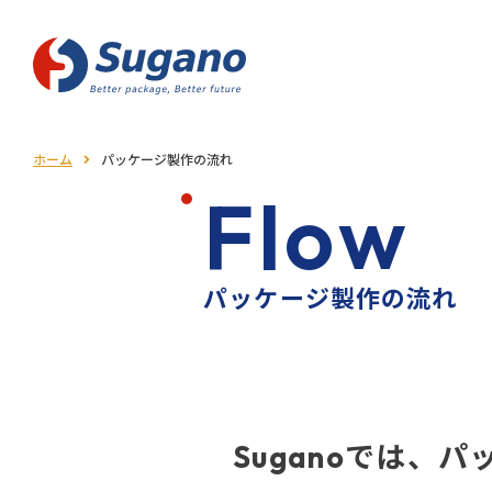
パッケージデザイン・製作
ボックスパウチ
入浴剤の
パッケージデザイン・製作
ホーム
パッケージ製作の流れ
合掌
F
l
o
w
三⽅
お菓子の
（背
シール袋
・GZ
パッケージデザイン・製作
パッケージ製作の流れ
Suganoでは