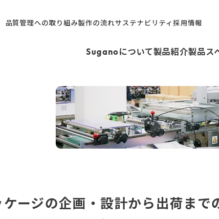
パッケージデザイン・製作
品質管理への取り組み
製作の流れ
サステナビリティ
採用情報
スパウトパウチ
プロテインの
Suganoについて
製品紹介
製品ス
パッケージデザイン・製作
袋
ス
四柱袋
ペットフードの
張り袋
（自
）
ィル
パッケージデザイン・製作
、パッケージの企画・設計から出荷まで