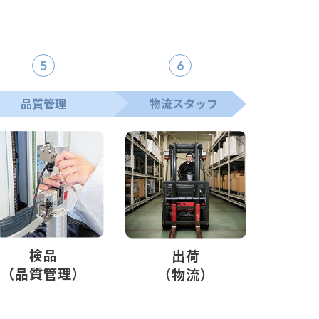
。
5
6
品質管理
物流スタッフ
検品
出荷
（品質管理）
（物流）