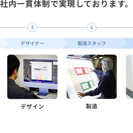
社内⼀貫体制
で実現しております
3
4
デザイナー
製造スタッフ
製造
デザイン