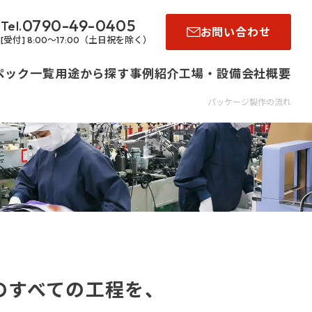
パッケージデザイン・製作
0790-49-0405
お問い合わせ
レトルト食品
[受付] 8:00～17:00（土日祝を除く）
パウチ
食品の
ペック一覧
用途から探す
事例紹介
工場・設備
会社概要
パッケージデザイン・製作
パッケージ製作の流れ
リット品
レンジ
その他商品の
動包装用フ
パウチ
ム）
パッケージデザイン・製作
のすべての⼯程を、