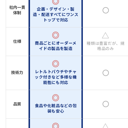
◎
社内一貫
企画・デザイン・製
体制
造・配送
すべてにワンス
トップで対応
◎
△
仕様
商品ごとにオーダーメ
種類は豊富だが、規
イド
の製品を製造
格品のみ
◎
レトルトパウチやチャ
技術力
ック付きなど
多様な機
能性にも対応
◎
品質
食品や化粧品などの包
装も安心
◎
△