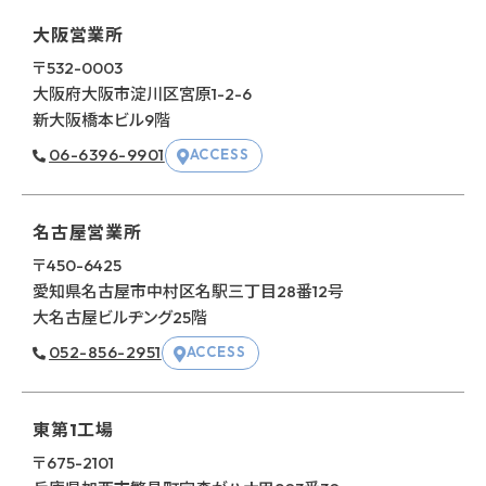
⼤阪営業所
〒532-0003
⼤阪府⼤阪市淀川区宮原1-2-6
新⼤阪橋本ビル9階
06-6396-9901
ACCESS
名古屋営業所
〒450-6425
愛知県名古屋市中村区名駅三丁目
28番12号
大名古屋ビルヂング25階
052-856-2951
ACCESS
東第1⼯場
〒675-2101