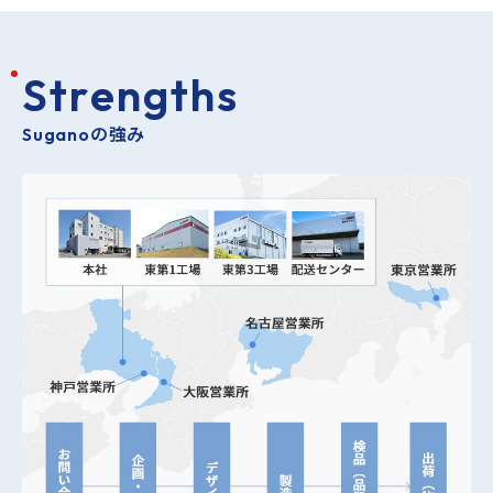
S
t
r
e
n
g
t
h
s
Suganoの強み