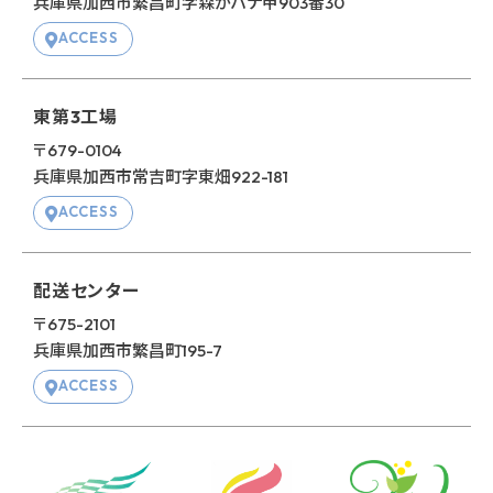
兵庫県加⻄市繁昌町字森がハナ甲
903番30
ACCESS
東第3⼯場
〒679-0104
兵庫県加⻄市常吉町字東畑
922-181
ACCESS
配送センター
〒675-2101
兵庫県加⻄市繁昌町195-7
ACCESS