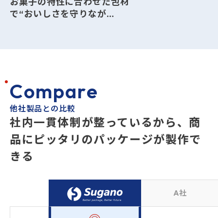
お菓子の特性に合わせた包材
で“おいしさを守りなが
ら、“売れるデザイン”を実
現。
C
o
m
p
a
r
e
他社製品との比較
社内一貫体制が整っているから、
商
品にピッタリのパッケージが製作で
きる
A社